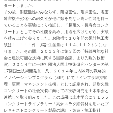
タートしました。
その後、耐硫酸性のみならず、耐塩害性、耐凍害性、塩害
凍害複合劣化への耐久性が他に類を見ない高い性能を持っ
ていることを実験により検証し、「超耐久・長寿命コンク
リート」としてその性能を高め、用途を広げながら、実績
を積み上げて参りました。お陰様で１０年間の累計施工実
績は１，１１１件、累計生産量は１１４､１１２トンにな
りました。その間、２０１３年に第３回の「持続可能な社
会と建設可能な技術に関する国際会議」より先駆的技術
賞、２０１４年に一般社団法人国土技術研究センターの第
17回国土技術開発賞、又、２０１４年に内閣府の戦略的
イノベーションプログラム（SIP）にて「インフラ維持管
理・更新・マネジメント技術」として認定され、超耐久性
コンクリートの社会実装に向けての実験研究を土木学会と
連携して取り組みました。この成果は土木学会にて１５５
コンクリートライブラリー「高炉スラグ細骨材を用いたプ
レキャストコンクリート製品の設計・製造・施工指針