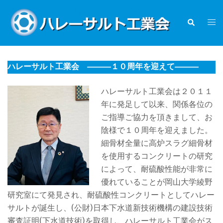
コ
ン
検
ト
索
テ
グ
ン
ル
ツ
メ
ハレーサルト工業会 ―――１０周年を迎えて―――
へ
ニ
ス
ュ
ハレーサルト工業会は２０１１
キ
ー
年に発足して以来、関係各位の
ッ
ご指導ご協力を頂きまして、お
プ
陰様で１０周年を迎えました。
細骨材全量に高炉スラグ細骨材
を使用するコンクリートの研究
によって、耐硫酸性能が非常に
優れていることが岡山大学綾野
研究室にて発見され、耐硫酸性コンクリートとしてハレー
サルトが誕生し、(公財)日本下水道新技術機構の建設技術
審査証明(下水道技術)を取得し、ハレーサルト工業会がス