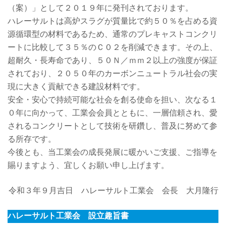
（案）」として２０１９年に発刊されております。
ハレーサルトは高炉スラグが質量比で約５０％を占める資
源循環型の材料であるため、通常のプレキャストコンクリ
ートに比較して３５％のＣ０２を削減できます。その上、
超耐久・長寿命であり、５０Ｎ／ｍｍ２以上の強度が保証
されており、２０５０年のカーボンニュートラル社会の実
現に大きく貢献できる建設材料です。
安全・安心で持続可能な社会を創る使命を担い、次なる１
０年に向かって、工業会会員とともに、一層信頼され、愛
されるコンクリートとして技術を研鑽し、普及に努めて参
る所存です。
今後とも、当工業会の成長発展に暖かいご支援、ご指導を
賜りますよう、宜しくお願い申し上げます。
令和３年９月吉日 ハレーサルト工業会 会長 大月隆行
ハレーサルト工業会 設立趣旨書