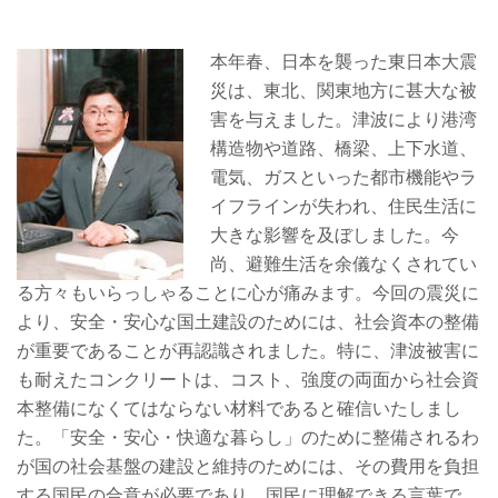
本年春、日本を襲った東日本大震
災は、東北、関東地方に甚大な被
害を与えました。津波により港湾
構造物や道路、橋梁、上下水道、
電気、ガスといった都市機能やラ
イフラインが失われ、住民生活に
大きな影響を及ぼしました。今
尚、避難生活を余儀なくされてい
る方々もいらっしゃることに心が痛みます。今回の震災に
より、安全・安心な国土建設のためには、社会資本の整備
が重要であることが再認識されました。特に、津波被害に
も耐えたコンクリートは、コスト、強度の両面から社会資
本整備になくてはならない材料であると確信いたしまし
た。「安全・安心・快適な暮らし」のために整備されるわ
が国の社会基盤の建設と維持のためには、その費用を負担
する国民の合意が必要であり、国民に理解できる言葉で、