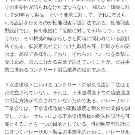
その重要性が語られなければならない。国民の「硫酸に対
して50年もつ製品」という要求に対して、それに答えら
れる設計を行えるのが性能照査型設計法である。性能照査
型設計では、何を根拠に「硫酸に対して50年もつ」とい
うのか、その根拠の確からしさも同時に問われている設計
法である。低炭素化社会に向けた取組み等、国民からの要
求は、高度で多様化しており、それらの一つ一つを真摯に
受け止め、国民に分かる言葉で応えていくことが、公共事
業に携わるコンクリート製品業界の役割である。
下水道環境下におけるコンクリートの耐久性設計手法はま
だ確立されていない。それは、下水道環境下での硫酸濃度
の測定方法が確立されていないためである。ハレーサルト
工業会では、下水道構造物の硫酸濃度と耐久性の関係を調
査し、ハレーサルトによる下水道構造物の耐久性設計を可
能とすることを一つの目的としている。性能照査型設計法
に基づくハレーサルト製品の事業化のために、ハレーサル