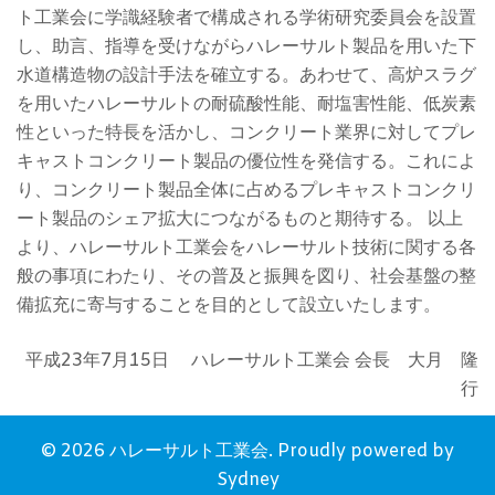
ト工業会に学識経験者で構成される学術研究委員会を設置
し、助言、指導を受けながらハレーサルト製品を用いた下
水道構造物の設計手法を確立する。あわせて、高炉スラグ
を用いたハレーサルトの耐硫酸性能、耐塩害性能、低炭素
性といった特長を活かし、コンクリート業界に対してプレ
キャストコンクリート製品の優位性を発信する。これによ
り、コンクリート製品全体に占めるプレキャストコンクリ
ート製品のシェア拡大につながるものと期待する。 以上
より、ハレーサルト工業会をハレーサルト技術に関する各
般の事項にわたり、その普及と振興を図り、社会基盤の整
備拡充に寄与することを目的として設立いたします。
平成23年7月15日 ハレーサルト工業会 会長 大月 隆
行
© 2026 ハレーサルト工業会. Proudly powered by
Sydney