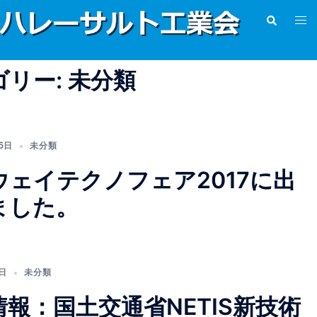
検
ト
索
グ
ル
ゴリー:
未分類
メ
ニ
ュ
ー
6日
未分類
ウェイテクノフェア2017に出
ました。
6日
未分類
報：国土交通省NETIS新技術