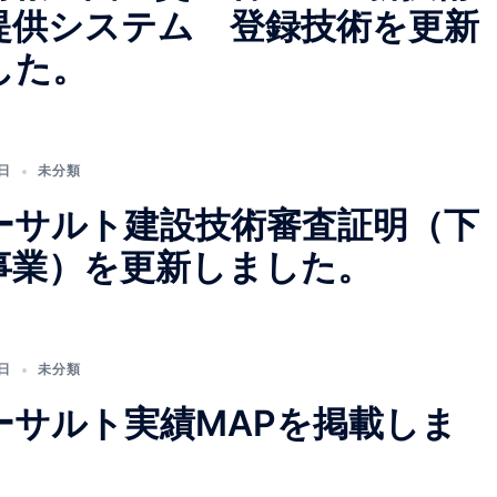
提供システム 登録技術を更新
した。
6日
未分類
ーサルト建設技術審査証明（下
事業）を更新しました。
6日
未分類
ーサルト実績MAPを掲載しま
。