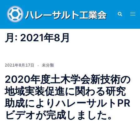
コ
ン
検
ト
索
テ
グ
ン
ル
月:
2021年8月
ツ
メ
へ
ニ
ス
ュ
キ
ー
2021年8月17日
未分類
ッ
2020年度土木学会新技術の
プ
地域実装促進に関わる研究
助成によりハレーサルトPR
ビデオが完成しました。