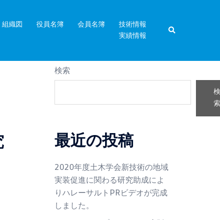
組織図
役員名簿
会員名簿
技術情報
検
実績情報
索
検索
最近の投稿
究
2020年度土木学会新技術の地域
実装促進に関わる研究助成によ
りハレーサルトPRビデオが完成
しました。