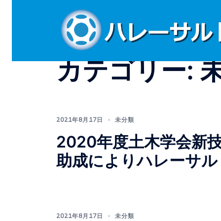
ン
テ
ン
ツ
へ
カテゴリー:
ス
キ
ッ
プ
2021年8月17日
未分類
2020年度土木学会
助成によりハレーサル
2021年8月17日
未分類